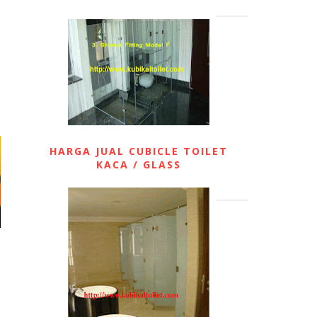
HARGA JUAL CUBICLE TOILET
KACA / GLASS