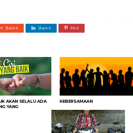
Share it
Share it
Pin it
IK AKAN SELALU ADA
KEBERSAMAAN
NG YANG