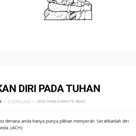
AN DIRI PADA TUHAN
o
11 YEARS AGO
LESS THAN A MINUTE
READ
isi dimana anda hanya punya pilihan menyerah. Serahkanlah diri
anda. (ACH)