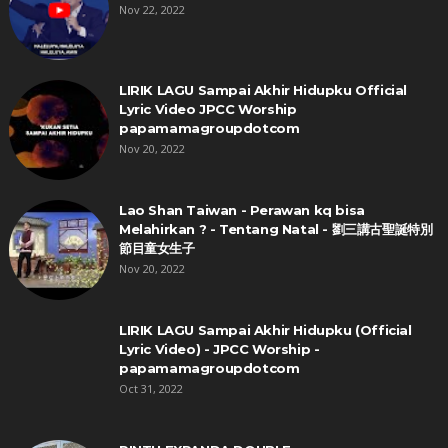
Nov 22, 2022
LIRIK LAGU Sampai Akhir Hidupku Official
Lyric Video JPCC Worship
papamamagroupdotcom
Nov 20, 2022
Lao Shan Taiwan - Perawan kq bisa
Melahirkan ? - Tentang Natal - 劉三講古聖誕特別
節目童女生子
Nov 20, 2022
LIRIK LAGU Sampai Akhir Hidupku (Official
Lyric Video) - JPCC Worship -
papamamagroupdotcom
Oct 31, 2022