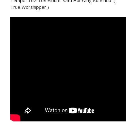
Tempo=102-108 Album `Satu Hal Yang Ku Rindu` (
True Worshipper )