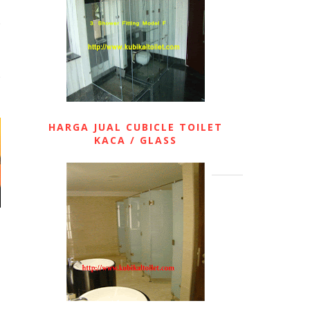
HARGA JUAL CUBICLE TOILET
KACA / GLASS