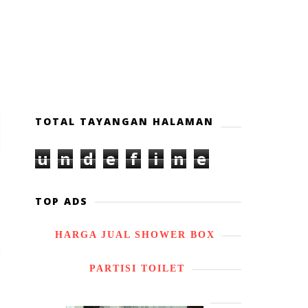
TOTAL TAYANGAN HALAMAN
u
n
d
e
f
i
n
e
d
TOP ADS
HARGA JUAL SHOWER BOX
PARTISI TOILET