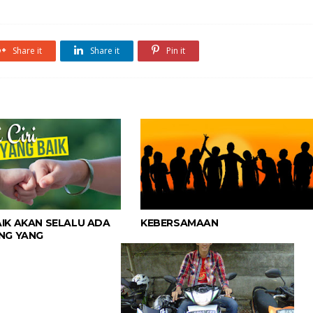
Share it
Share it
Pin it
IK AKAN SELALU ADA
KEBERSAMAAN
NG YANG