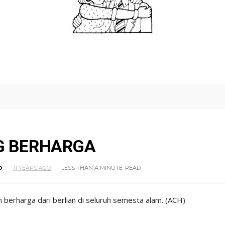
NG BERHARGA
o
11 YEARS AGO
LESS THAN A MINUTE
READ
n berharga dari berlian di seluruh semesta alam. (ACH)