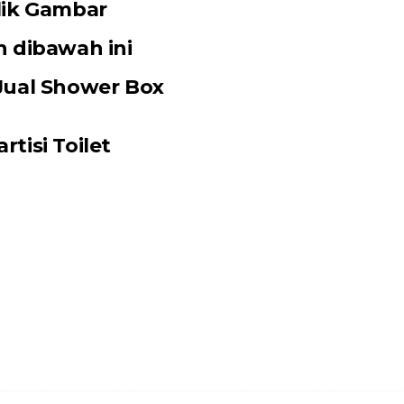
lik Gambar
n dibawah ini
Jual Shower Box
rtisi Toilet