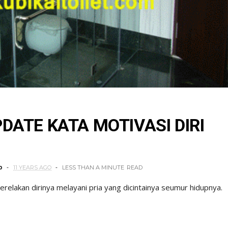
PDATE KATA MOTIVASI DIRI
o
11 YEARS AGO
LESS THAN A MINUTE
READ
merelakan dirinya melayani pria yang dicintainya seumur hidupnya.