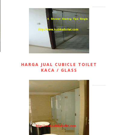
HARGA JUAL CUBICLE TOILET
KACA / GLASS