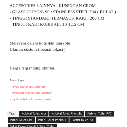
ACCESORIES LAINNYA : KUNINGAN CROM.
- GLASS CLIP G/G 90 : STAINLESS STEEL 304 ( BULAT )
- TINGGI STANDART TERMASUK KAKI : 200 CM
- TINGGI KAKI KUBIKAL : 10-12,5 CM
Melayani dalam kota dan luarkota
Ukuran custom ( sesuai lokasi )
Harga tergantung ukuran.
Baca Juga :
Proyek Transmart Carrefour
Proyek Apartement The Mansion
Proyek Pabrik PT. Semen Jawa
Tags :
Kubikal Toilet Kaca
Kubikal Toilet Phenolic
Kubikal Toilet PVC
Partisi Toilet Kaca
Partisi Toilet Phenolic
Partisi Toilet PVC
Sekat Kamar Mandi & Sekat Toilet