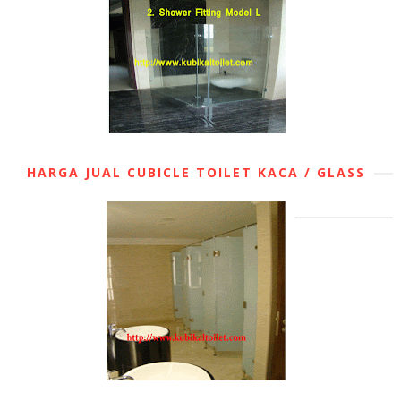
HARGA JUAL CUBICLE TOILET KACA / GLASS