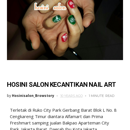
HOSINI SALON KECANTIKAN NAIL ART
by
Hosinisalon_Browstory
10 YEARS AGO
1 MINUTE
READ
Terletak di Ruko City Park Gerbang Barat Blok L No. 8
Cengkareng Timur diantara Alfamart dan Prima
Freshmart samping jualan Bakpao Aparteman City
Park, Jakarta Barat, Daerah Ibu Kota Jakarta