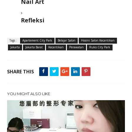
Nail Art
Refleksi
Tags :
Apartement City Park
Belajar Salon
Hosini Salon Kecantikan
Jakarta
Jakarta Barat
Kecantikan
Perawatan
Ruko City Park
SHARE THIS
YOU MIGHT ALSO LIKE