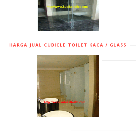
HARGA JUAL CUBICLE TOILET KACA / GLASS