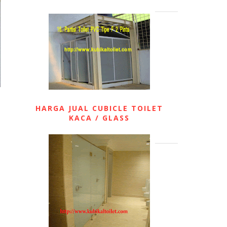
HARGA JUAL CUBICLE TOILET
KACA / GLASS
: