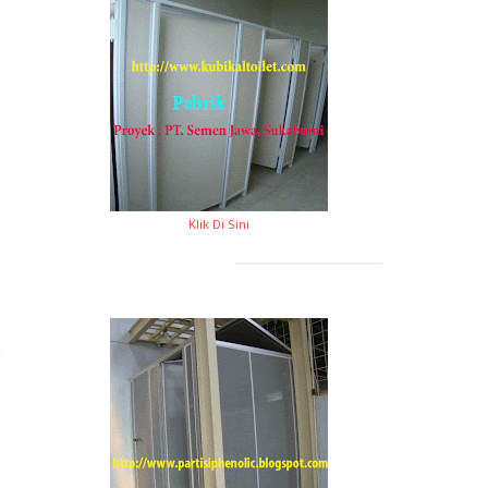
Klik Di Sini
i