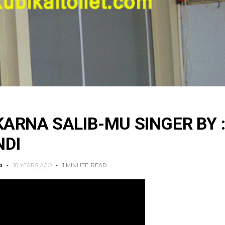
KARNA SALIB-MU SINGER BY 
NDI
o
10 YEARS AGO
1 MINUTE
READ