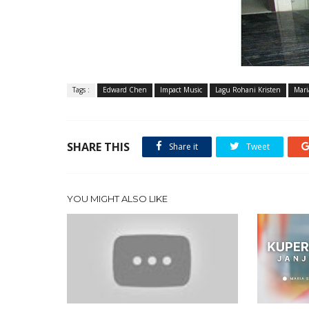
Tags :
Edward Chen
Impact Music
Lagu Rohani Kristen
Mari
SHARE THIS
Share it
Tweet
YOU MIGHT ALSO LIKE