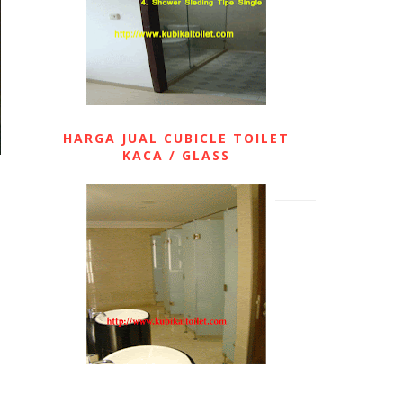
HARGA JUAL CUBICLE TOILET
KACA / GLASS