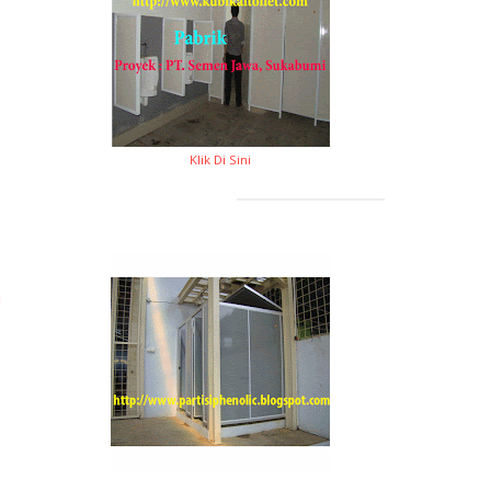
Klik Di Sini
i