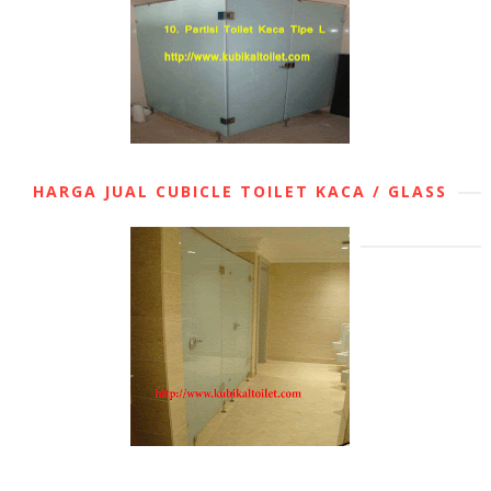
HARGA JUAL CUBICLE TOILET KACA / GLASS