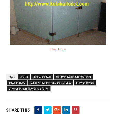
Klik Di Sini
Tags :
Jakarta
Jakarta Selatan
Komplek Kejaksaan Agung RI
Pasar Minggu
Sekat Kamar Mandi & Sekat Toilet
Shower Screen
Shower Screen Tipe Single Panel
SHARE THIS