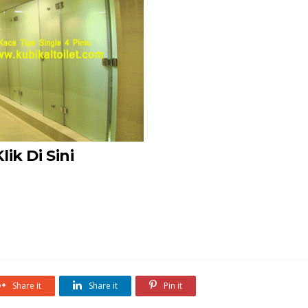
Klik Di Sini
Share it
Share it
Pin it