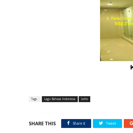
Tags :
Lagu Bahasa Indonesia
Letto
SHARE THIS
Share it
Tweet