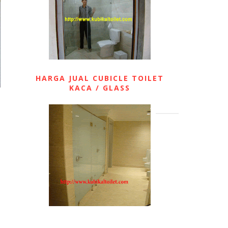
HARGA JUAL CUBICLE TOILET
KACA / GLASS