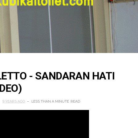
 LETTO - SANDARAN HATI
IDEO)
9 YEARS AGO
LESS THAN A MINUTE
READ