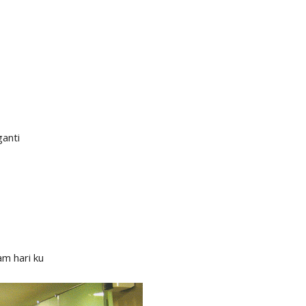
ganti
am hari ku