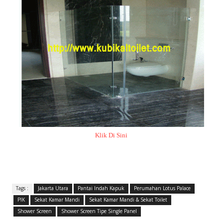
Klik Di Sini
Tags :
Jakarta Utara
Pantai Indah Kapuk
Perumahan Lotus Palace
PIK
Sekat Kamar Mandi
Sekat Kamar Mandi & Sekat Toilet
Shower Screen
Shower Screen Tipe Single Panel