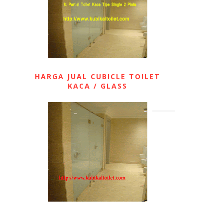
HARGA JUAL CUBICLE TOILET
KACA / GLASS