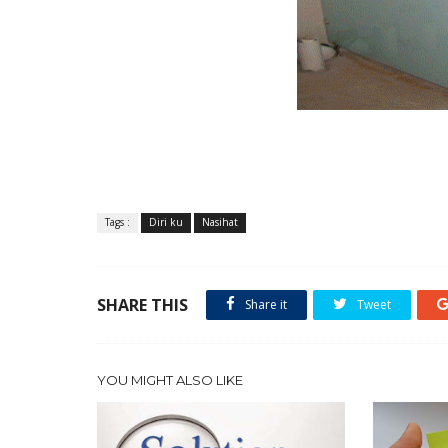
Tags :
Diri ku
Nasihat
SHARE THIS
Share it
Tweet
YOU MIGHT ALSO LIKE