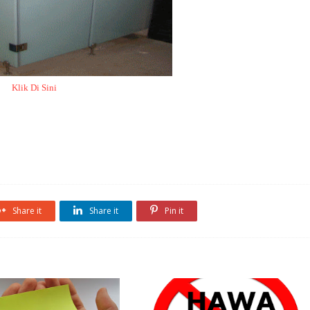
Klik Di Sini
Share it
Share it
Pin it