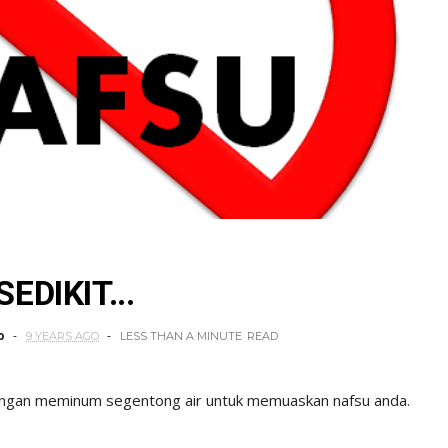
DIKIT...
o
9 YEARS AGO
LESS THAN A MINUTE
READ
 jangan meminum segentong air untuk memuaskan nafsu anda.