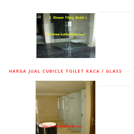
HARGA JUAL CUBICLE TOILET KACA / GLASS