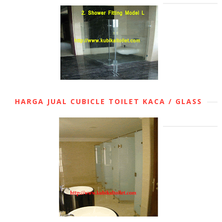
HARGA JUAL CUBICLE TOILET KACA / GLASS