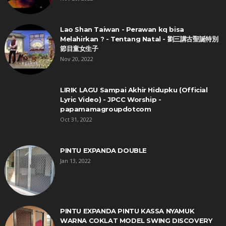
Lao Shan Taiwan - Perawan kq bisa
Melahirkan ? - Tentang Natal - 劉三講古聖誕特別
節目童女生子
Nov 20, 2022
LIRIK LAGU Sampai Akhir Hidupku (Official
Lyric Video) - JPCC Worship -
papamamagroupdotcom
Oct 31, 2022
PINTU EXPANDA DOUBLE
Jan 13, 2022
PINTU EXPANDA PINTU KASSA NYAMUK
WARNA COKLAT MODEL SWING DISCOVERY