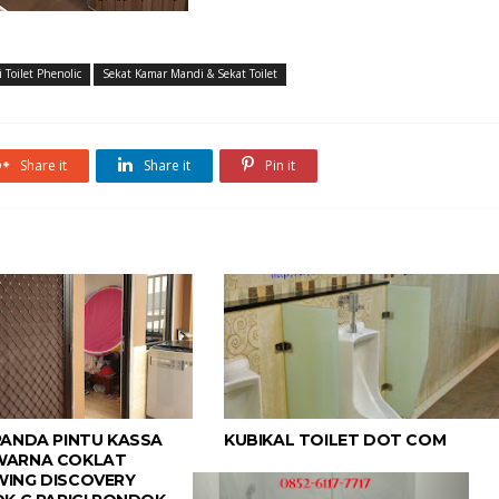
i Toilet Phenolic
Sekat Kamar Mandi & Sekat Toilet
Share it
Share it
Pin it
PANDA PINTU KASSA
KUBIKAL TOILET DOT COM
WARNA COKLAT
ING DISCOVERY