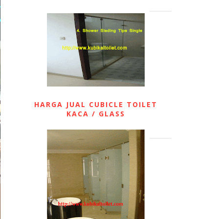
HARGA JUAL CUBICLE TOILET
KACA / GLASS