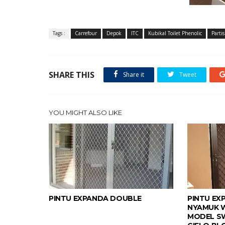
Tags :
Carrefour
Depok
ITC
Kubikal Toilet Phenolic
Partis
SHARE THIS
Share it
Tweet
YOU MIGHT ALSO LIKE
PINTU EXPANDA DOUBLE
PINTU EX
NYAMUK 
MODEL SW