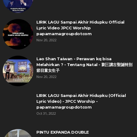
LIRIK LAGU Sampai Akhir Hidupku Official
Lyric Video JPCC Worship
papamamagroupdotcom
Nov 20, 2022
Lao Shan Taiwan - Perawan kq bisa
Melahirkan ? - Tentang Natal - 劉三講古聖誕特別
節目童女生子
Nov 20, 2022
LIRIK LAGU Sampai Akhir Hidupku (Official
Lyric Video) - JPCC Worship -
papamamagroupdotcom
Oct 31, 2022
PINTU EXPANDA DOUBLE