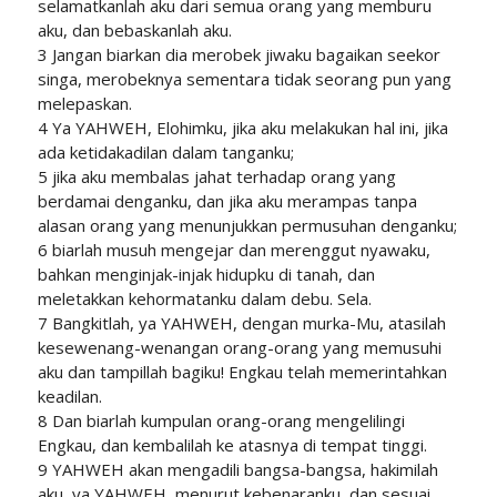
selamatkanlah aku dari semua orang yang memburu
aku, dan bebaskanlah aku.
3 Jangan biarkan dia merobek jiwaku bagaikan seekor
singa, merobeknya sementara tidak seorang pun yang
melepaskan.
4 Ya YAHWEH, Elohimku, jika aku melakukan hal ini, jika
ada ketidakadilan dalam tanganku;
5 jika aku membalas jahat terhadap orang yang
berdamai denganku, dan jika aku merampas tanpa
alasan orang yang menunjukkan permusuhan denganku;
6 biarlah musuh mengejar dan merenggut nyawaku,
bahkan menginjak-injak hidupku di tanah, dan
meletakkan kehormatanku dalam debu. Sela.
7 Bangkitlah, ya YAHWEH, dengan murka-Mu, atasilah
kesewenang-wenangan orang-orang yang memusuhi
aku dan tampillah bagiku! Engkau telah memerintahkan
keadilan.
8 Dan biarlah kumpulan orang-orang mengelilingi
Engkau, dan kembalilah ke atasnya di tempat tinggi.
9 YAHWEH akan mengadili bangsa-bangsa, hakimilah
aku, ya YAHWEH, menurut kebenaranku, dan sesuai