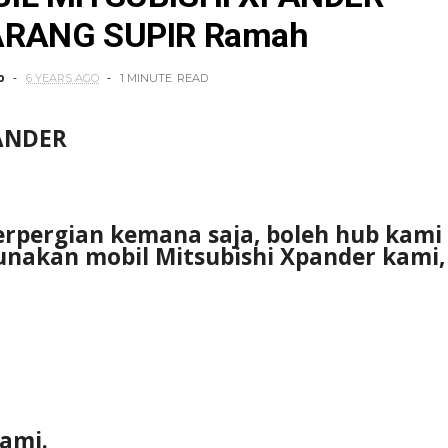
ARANG SUPIR Ramah
o
6 YEARS AGO
1 MINUTE
READ
ANDER
berpergian kemana saja, boleh hub kami
nakan mobil Mitsubishi Xpander kami,
kami.