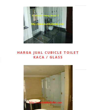
HARGA JUAL CUBICLE TOILET
KACA / GLASS