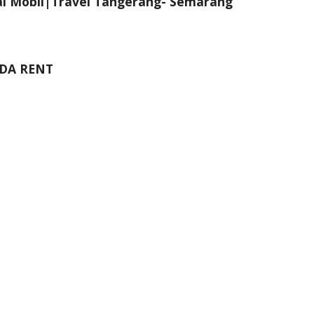
al Mobil|Travel Tangerang- Semarang
ADA RENT