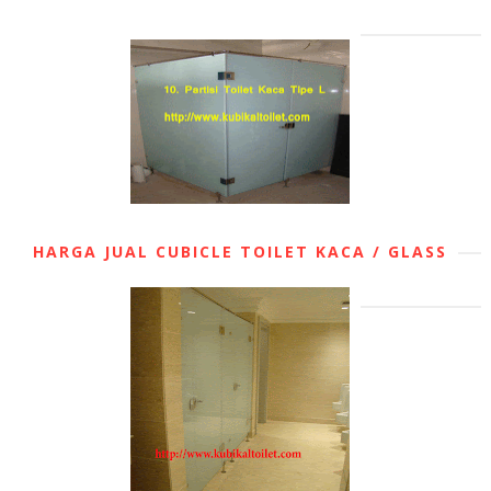
HARGA JUAL CUBICLE TOILET KACA / GLASS